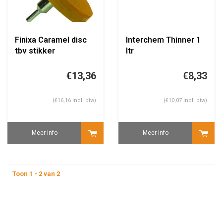
Finixa Caramel disc
Interchem Thinner 1
tbv stikker
ltr
verwijderen +
adapter
€13,36
€8,33
(€16,16 Incl. btw)
(€10,07 Incl. btw)
Meer info
Meer info
Toon 1 - 2 van 2