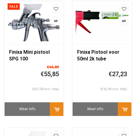
SALE
Finixa Mini pistool
Finixa Pistool voor
SPG 100
50ml 2k tube
€66,80
€55,85
€27,23
(€67,58 Incl. btw)
(€32,94 Incl. btw)
Meer info
Meer info