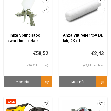
Finixa Spuitpistool
Anza Vilt roller tbv DD
zwart Incl. beker
lak, 2K of
zonder nozzle
epoxyprimer 10CM
€58,52
€2,43
(€70,81 Incl. btw)
(€2,94 Incl. btw)
Meer info
Meer info
SALE