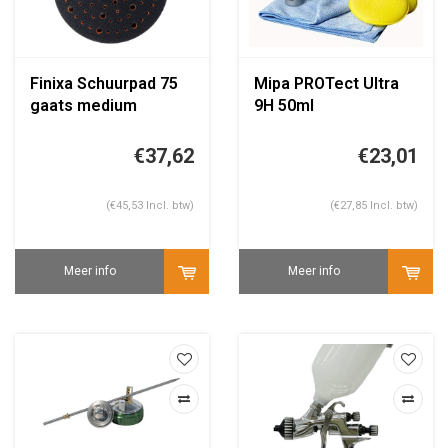
Finixa Schuurpad 75
Mipa PROTect Ultra
gaats medium
9H 50ml
150mm
€37,62
€23,01
(€45,53 Incl. btw)
(€27,85 Incl. btw)
Meer info
Meer info