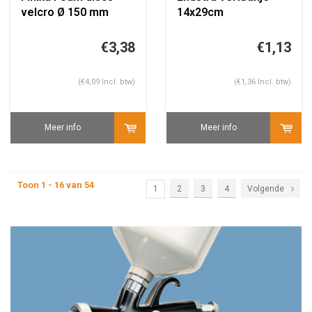
velcro Ø 150 mm
14x29cm
€3,38
€1,13
(€4,09 Incl. btw)
(€1,36 Incl. btw)
Meer info
Meer info
Toon 1 - 16 van 54
1
2
3
4
Volgende