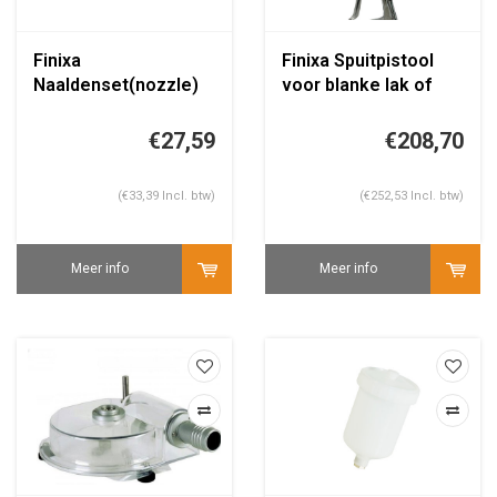
Finixa
Finixa Spuitpistool
Naaldenset(nozzle)
voor blanke lak of
voor SPG 500
bascoat 1.3mm
€27,59
€208,70
(€33,39 Incl. btw)
(€252,53 Incl. btw)
Meer info
Meer info