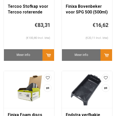
Tercoo Stofkap voor
Finixa Bovenbeker
Tercoo roterende
voor SPG 500 (500ml)
straler
€83,31
€16,62
(€100,80 Incl. btw)
(€20,11 Incl. btw)
Meer info
Meer info
Finixa Foam discs
Endstra verfbakje