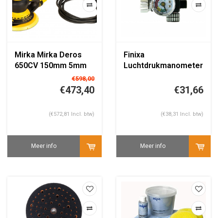
Mirka Mirka Deros
Finixa
650CV 150mm 5mm
Luchtdrukmanometer
uitslag
voor onder verfspuit
€598,00
€473,40
€31,66
(€572,81 Incl. btw)
(€38,31 Incl. btw)
Meer info
Meer info