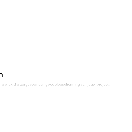
n
nele lak die zorgt voor een goede bescherming van jouw project.
k uit 2 componenten: de lak en een verharder.
s dat deze goede bescherming biedt omdat de lak veel harder is
toevoeging van de verharder is de lak beschermd tegen
bestendig tegen krassen, benzine en weersinvloeden. Je voorkomt
jvoorbeeld de zon.