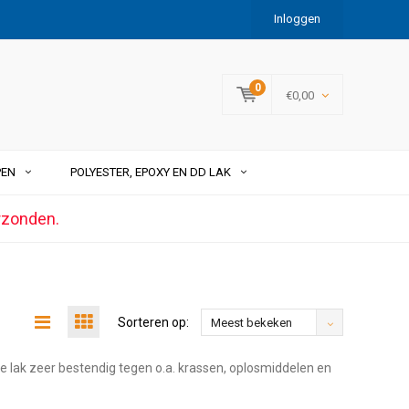
Inloggen
0
€0,00
PEN
POLYESTER, EPOXY EN DD LAK
rzonden.
Sorteren op:
Meest bekeken
e lak zeer bestendig tegen o.a. krassen, oplosmiddelen en