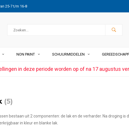
van 25-7 t/m 16-8
NON PAINT
SCHUURMIDDELEN
GEREEDSCHAP
ellingen in deze periode worden op of na 17 augustus ve
k
(5)
ssen bestaan uit 2 componenten: de lak en de verharder. Na droging is d
rkrijgbaar in kleur en blanke lak.