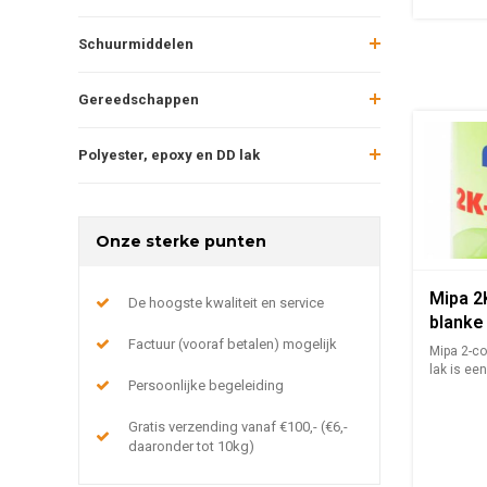
Schuurmiddelen
Gereedschappen
Polyester, epoxy en DD lak
Onze sterke punten
Mipa 2
De hoogste kwaliteit en service
blanke
Factuur (vooraf betalen) mogelijk
doordr
Mipa 2-c
400ml
lak is ee
Persoonlijke begeleiding
hoogglans
Gratis verzending vanaf €100,- (€6,-
daaronder tot 10kg)