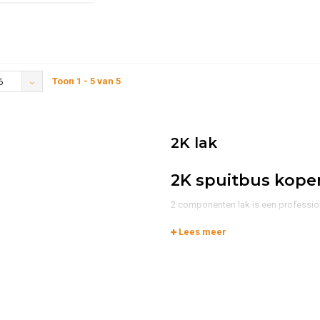
Toon 1 - 5 van 5
6
2K lak
2K spuitbus kope
2 componenten lak is een professio
Zoals de naam al zegt bestaat de la
Lees meer
Het grote voordeel van een 2K lak i
dan een standaard 1K lak. Door de 
chemicaliën en zuren. Ook is deze 
dus ook dat je lak verkleurt door bi