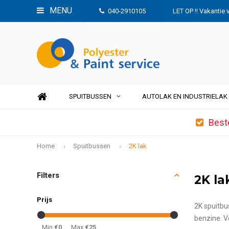
MENU
040-2910105
LET OP !! Vakantie 
SPUITBUSSEN
AUTOLAK EN INDUSTRIELAK
Best
Home
Spuitbussen
2K lak
Filters
2K la
Prijs
2K spuitbu
benzine. Ve
Min
€0
Max
€25