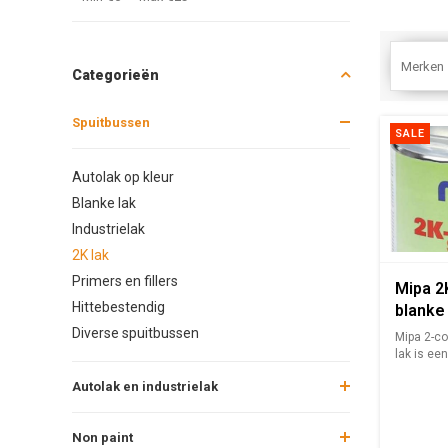
Merken
Categorieën
Spuitbussen
SALE
Autolak op kleur
Blanke lak
Industrielak
2K lak
Primers en fillers
Mipa 2
Hittebestendig
blanke
doordr
Diverse spuitbussen
Mipa 2-c
250ml
lak is ee
hoogglans
Autolak en industrielak
Non paint