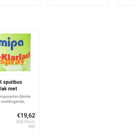
K spuitbus
 lak met
ukpatroon
omponenten blanke
n sneldrogende,
...
€19,62
(€23,74 Incl.
btw)