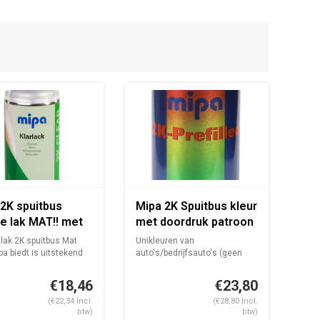
2K spuitbus
Mipa 2K Spuitbus kleur
e lak MAT!! met
met doordruk patroon
drukpatroon
400ml
lak 2K spuitbus Mat
Unikleuren van
l
a biedt is uitstekend
auto's/bedrijfsauto's (geen
metallics) in hoo...
€18,46
€23,80
(€22,34 Incl.
(€28,80 Incl.
btw)
btw)