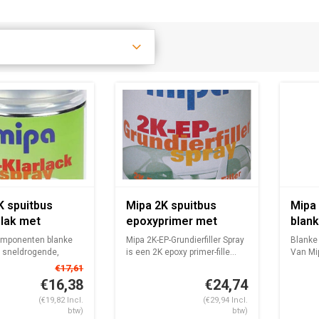
K spuitbus
Mipa 2K spuitbus
Mipa 
 lak met
epoxyprimer met
blank
ukpatroon
doordrukpatroon
door
omponenten blanke
Mipa 2K-EP-Grundierfiller Spray
Blanke 
400ml
400m
n sneldrogende,
is een 2K epoxy primer-fille...
Van Mip
...
ben...
€17,61
€16,38
€24,74
(€19,82 Incl.
(€29,94 Incl.
btw)
btw)