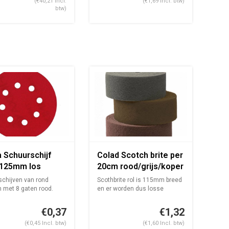
(€40,21 Incl.
(€1,69 Incl. btw)
btw)
a Schuurschijf
Colad Scotch brite per
 125mm los
20cm rood/grijs/koper
schijven van rond
Scothbrite rol is 115mm breed
met 8 gaten rood.
en er worden dus losse
stukken...
€0,37
€1,32
(€0,45 Incl. btw)
(€1,60 Incl. btw)