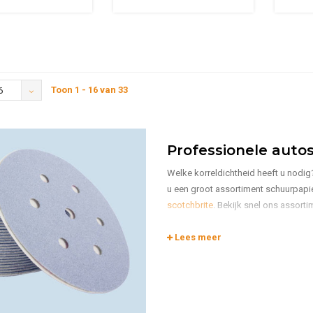
Toon 1 - 16 van 33
6
Professionele aut
Welke korreldichtheid heeft u nodig
u een groot assortiment schuurpapi
scotchbrite
. Bekijk snel ons assort
Weet u niet precies welk schuurpapi
Lees meer
Wij geven u graag persoonlijk advie
Schuurpapier van F
Bij
Polyester Paint Shop
weet u zeker
schuurmiddelen aan van de merken Fi