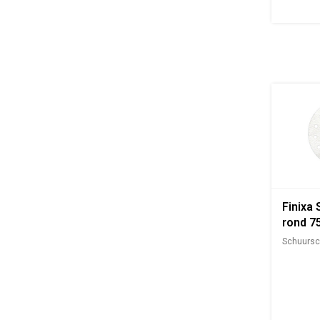
Finixa 
rond 7
Schuursch