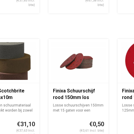
(€37,65 Incl.
(€67,38 Incl.
btw)
btw)
Scotchbrite
Finixa Schuurschijf
Finix
x10m
rood 150mm los
rond
n schuurmateriaal
Losse schuurschijven 150mm
Losse 
ikt worden bij zowel
met 15 gaten voor een
125mm 
Festoolzool...
€31,10
€0,50
(€37,63 Incl.
(€0,61 Incl. btw)