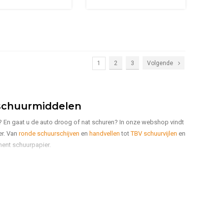
1
2
3
Volgende
oschuurmiddelen
? En gaat u de auto droog of nat schuren? In onze webshop vindt
er. Van
ronde schuurschijven
en
handvellen
tot
TBV schuurvijlen
en
iment schuurpapier.
er u het beste kunt gebruiken?
Neem gerust contact met ons op
.
s.
inixa, 3M, Hermes en Colad
 dat u schuurpapier van hoge kwaliteit koopt. Zo bieden wij
nixa, 3M, Hermes en Colad. Alle producten zijn direct uit