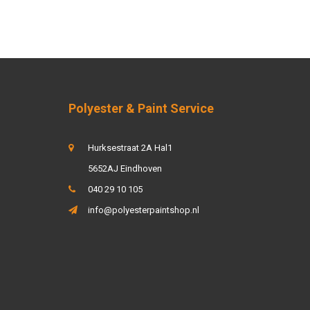
vanaf €100,- gratis. Bestelt u uw schuurmiddelen voor 15:00 uur?
uis.
or het schuurpapier
ent bieden wij aan tegen scherpe prijzen. In onze groothandel
r het herstel van uw auto. Naast de verkoop van schuurpapier
Polyester & Paint Service
,
industrielak
,
spuitbussen
,
non paint
,
schuurmiddelen
,
voor uw auto.
Hurksestraat 2A Hal1
5652AJ Eindhoven
t beste kunt gebruiken voor het schuren van uw auto? Laat het
040 29 10 105
0 29 10 105
of kom langs in onze
groothandel in Eindhoven
.
info@polyesterpaintshop.nl