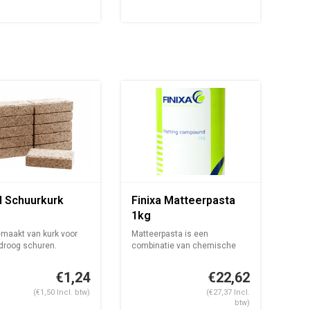
d Schuurkurk
Finixa Matteerpasta
1kg
emaakt van kurk voor
Matteerpasta is een
 droog schuren.
combinatie van chemische
vloeistoffen en...
€1,24
€22,62
(€1,50 Incl. btw)
(€27,37 Incl.
btw)