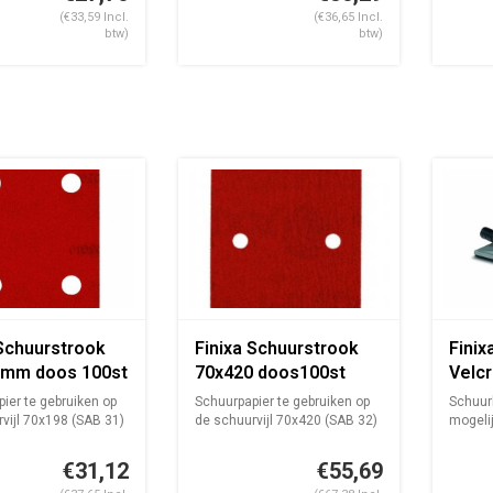
(€33,59 Incl.
(€36,65 Incl.
btw)
btw)
 Schuurstrook
Finixa Schuurstrook
Finix
mm doos 100st
70x420 doos100st
Velc
ier te gebruiken op
Schuurpapier te gebruiken op
Schuur
vijl 70x198 (SAB 31)
de schuurvijl 70x420 (SAB 32)
mogeli
gaten
€31,12
€55,69