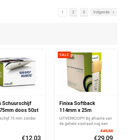
1
2
3
Volgende
SALE
a Schuurschijf
Finixa Softback
 75mm doos 50st
114mm x 25m
schijf 75 mm zonder
UITVERKOOP!!! Bij afname van
de gehele voorraad nog een
klei...
€49,50
€12,03
€29,09