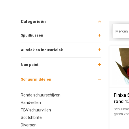
Categorieën
Merken
Spuitbussen
Autolak en industrielak
Non paint
Schuurmiddelen
Finixa 
Ronde schuurschijven
rond 
Handvellen
100st 
Schuursc
TBV schuurvijlen
gaten voo
Scotchbrite
Goe...
Diversen