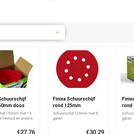
Schuurschijf
Finixa Schuurschijf
Finix
150mm doos
rond 125mm
rond
rood t/m p800
doos100st rood
hijf 150mm met 15
Schuurschijf 125mm met 8
schuur
r Festool en andere.
gaten
gaten.
€27,76
€30,29