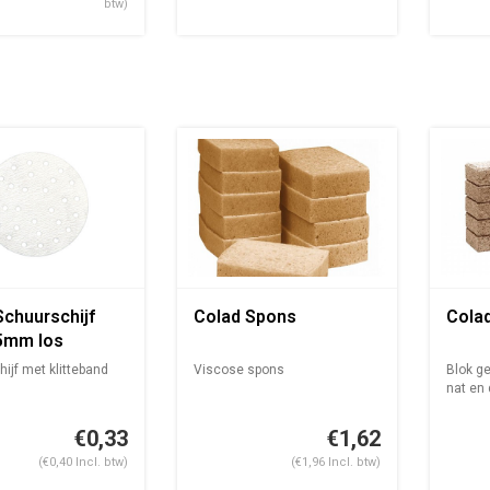
btw)
Schuurschijf
Colad Spons
Cola
5mm los
ijf met klitteband
Viscose spons
Blok g
nat en
€0,33
€1,62
(€0,40 Incl. btw)
(€1,96 Incl. btw)