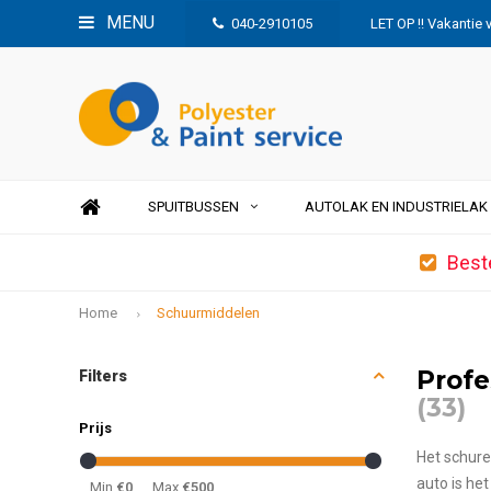
MENU
040-2910105
LET OP !! Vakantie 
SPUITBUSSEN
AUTOLAK EN INDUSTRIELAK
Best
Home
Schuurmiddelen
Profe
Filters
(33)
Prijs
Het schure
auto is het
Min
€0
Max
€500