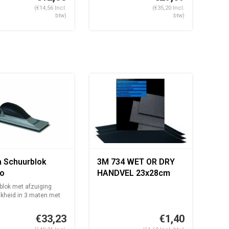
(€14,56 Incl.
(€35,20 Incl.
btw)
btw)
a Schuurblok
3M 734 WET OR DRY
ro
HANDVEL 23x28cm
blok met afzuiging
jkheid in 3 maten met
€33,23
€1,40