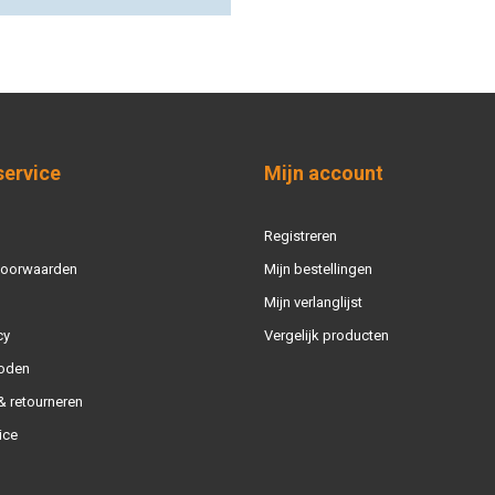
voorraad leverbaar en bezorgen wij 
Dan heeft u het de volgende dag in h
Scherpe prijzen vo
Al het schuurpapier in ons assortim
vindt u altijd wat u nodig heeft voo
service
Mijn account
bestaat ons assortiment uit
autolak
gereedschappen
en
poetsmiddelen
Registreren
Persoonlijk advies
voorwaarden
Mijn bestellingen
Wilt u weten welk schuurpapier u he
Mijn verlanglijst
ons weten door te bellen naar
+31 4
cy
Vergelijk producten
oden
 retourneren
ice