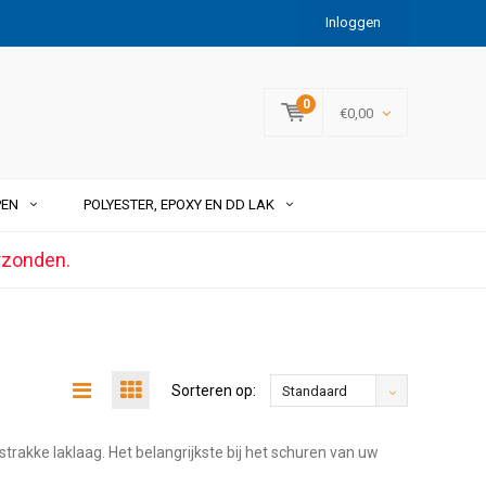
Inloggen
0
€0,00
PEN
POLYESTER, EPOXY EN DD LAK
rzonden.
Sorteren op:
Standaard
trakke laklaag. Het belangrijkste bij het schuren van uw