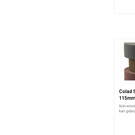
Colad 
115mm
Non-wove
kan gebru
nat ...