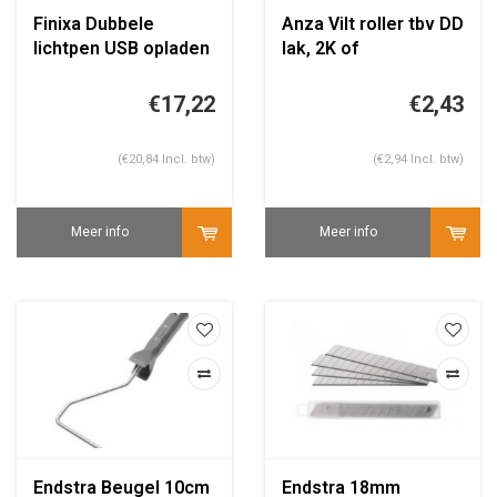
Finixa Dubbele
Anza Vilt roller tbv DD
lichtpen USB opladen
lak, 2K of
epoxyprimer 10CM
€17,22
€2,43
(€20,84 Incl. btw)
(€2,94 Incl. btw)
Meer info
Meer info
Endstra Beugel 10cm
Endstra 18mm