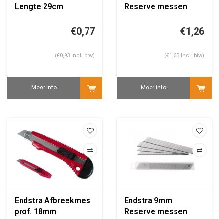
Lengte 29cm
Reserve messen
afbreekmes set 6st.
€0,77
€1,26
(€0,93 Incl. btw)
(€1,53 Incl. btw)
Meer info
Meer info
Endstra Afbreekmes
Endstra 9mm
prof. 18mm
Reserve messen