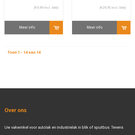
(€9,99 Incl. btw)
(€29,95 Incl. btw)
Meer info
Meer info
Toon 1 - 14 van 14
Over ons
Uw vakwinkel voor autolak en industrielak in blik of spuitbus. Tevens