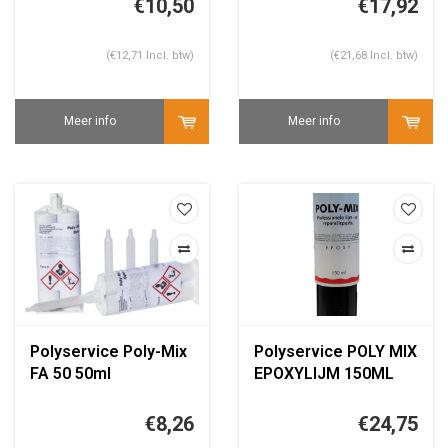
€10,50
€17,92
(€12,71 Incl. btw)
(€21,68 Incl. btw)
Meer info
Meer info
Polyservice Poly-Mix
Polyservice POLY MIX
FA 50 50ml
EPOXYLIJM 150ML
SET
€8,26
€24,75