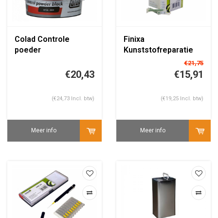
Colad Controle
Finixa
poeder
Kunststofreparatie
50ml
€21,75
€20,43
€15,91
(€24,73 Incl. btw)
(€19,25 Incl. btw)
Meer info
Meer info