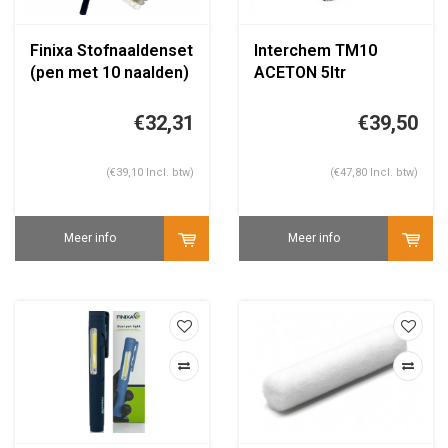
Finixa Stofnaaldenset
Interchem TM10
(pen met 10 naalden)
ACETON 5ltr
€32,31
€39,50
(€39,10 Incl. btw)
(€47,80 Incl. btw)
Meer info
Meer info