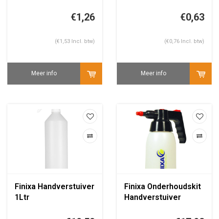
afbreekmes set 10st
€1,26
€0,63
(€1,53 Incl. btw)
(€0,76 Incl. btw)
Meer info
Meer info
Finixa Handverstuiver
Finixa Onderhoudskit
1Ltr
Handverstuiver
1000ml LSP 20