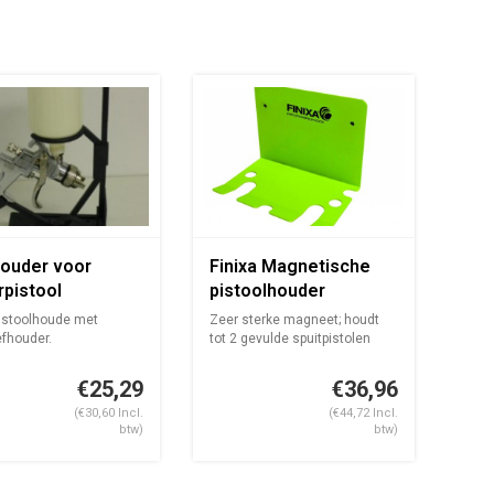
Houder voor
Finixa Magnetische
pistool
pistoolhouder
ygun) en zeefje
istoolhoude met
Zeer sterke magneet; houdt
efhouder.
tot 2 gevulde spuitpistolen
Kan ...
voor aan de...
€25,29
€36,96
(€30,60 Incl.
(€44,72 Incl.
btw)
btw)