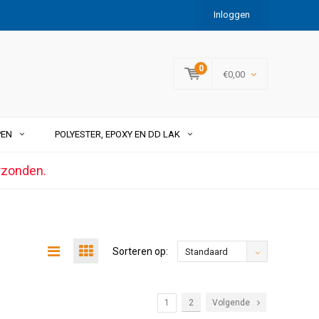
Inloggen
0
€0,00
PEN
POLYESTER, EPOXY EN DD LAK
rzonden.
Sorteren op:
Standaard
1
2
Volgende