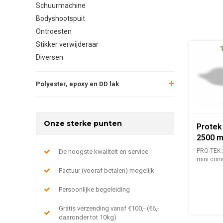
Schuurmachine
Bodyshootspuit
Ontroesten
Stikker verwijderaar
Diversen
Polyester, epoxy en DD lak
Onze sterke punten
Protek 
2500 m
PRO-TEK 2
De hoogste kwaliteit en service
mini conv
spuitpisto
Factuur (vooraf betalen) mogelijk
Persoonlijke begeleiding
Gratis verzending vanaf €100,- (€6,-
daaronder tot 10kg)