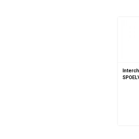
Interc
SPOEL
AA 5ltr