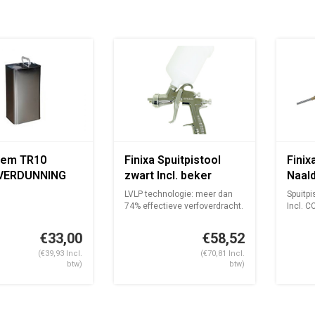
hem TR10
Finixa Spuitpistool
Finix
VERDUNNING
zwart Incl. beker
Naal
zonder nozzle
voor
LVLP technologie: meer dan
Spuitpi
74% effectieve verfoverdracht.
Incl. C
Z...
€33,00
€58,52
(€39,93 Incl.
(€70,81 Incl.
btw)
btw)