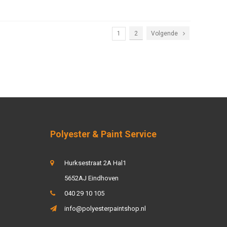
1
2
Volgende
Polyester & Paint Service
Hurksestraat 2A Hal1
5652AJ Eindhoven
040 29 10 105
info@polyesterpaintshop.nl