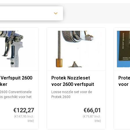
 Verfspuit 2600
Protek Nozzleset
Prote
ker
voor 2600 verfspuit
voor 
2600 Conventionele
Losse nozzle set voor de
 is geschikt voor het
Protek 2600
Indien uw nozzle is ve...
€122,27
€66,01
(€147,95 Incl.
(€79,87 Incl.
btw)
btw)