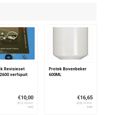
k Revisieset
Protek Bovenbeker
2600 verfspuit
600ML
€10,00
€16,65
(€12,10 Incl.
(€20,15 Incl.
btw)
btw)