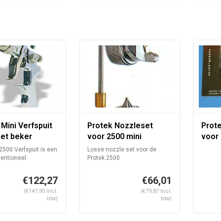
Mini Verfspuit
Protek Nozzleset
Prote
et beker
voor 2500 mini
voor 
verfspuit
verfs
500 Verfspuit is een
Losse nozzle set voor de
entioneel
Protek 2500
o...
Indien uw nozzle is ve...
€122,27
€66,01
(€147,95 Incl.
(€79,87 Incl.
btw)
btw)