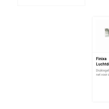
Finixa
Lucht
voor o
Drukregel
net voor 
nauwkeuri