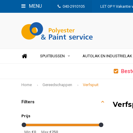
MENU
040-2910105
LET OP !! Vakantie 
SPUITBUSSEN
AUTOLAK EN INDUSTRIELAK
Best
Home
Gereedschappen
Verfspuit
Filters
Verfs
Prijs
Min
€0
Max
€250