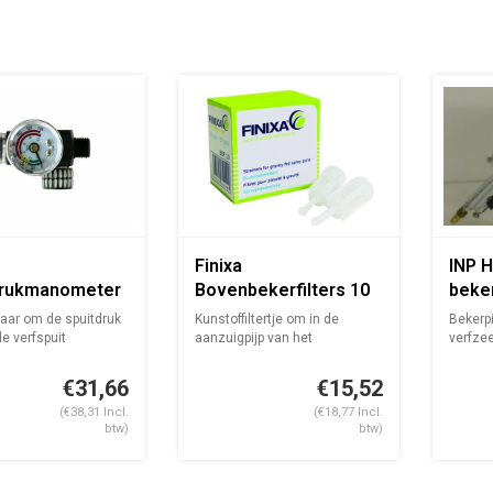
Finixa
INP 
drukmanometer
Bovenbekerfilters 10
beker
nder verfspuit
st
(spra
aar om de spuitdruk
Kunstoffiltertje om in de
Bekerp
de verfspuit
aanzuigpijp van het
verfze
...
bovenbekerpist...
zwart, 
€31,66
€15,52
(€38,31 Incl.
(€18,77 Incl.
btw)
btw)