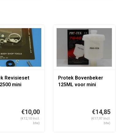
k Revisieset
Protek Bovenbeker
2500 mini
125ML voor mini
puit
verfspuit
€10,00
€14,85
(€12,10 Incl.
(€17,97 Incl.
btw)
btw)