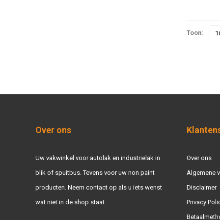
Toon:
1
Over ons
Klanten
Uw vakwinkel voor autolak en industrielak in
Over ons
blik of spuitbus. Tevens voor uw non paint
Algemene 
producten. Neem contact op als u iets wenst
Disclaimer
wat niet in de shop staat.
Privacy Poli
Betaalmeth