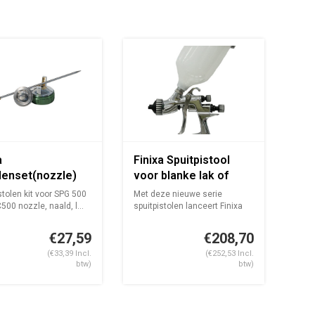
a
Finixa Spuitpistool
denset(nozzle)
voor blanke lak of
 SPG 500
bascoat 1.3mm
stolen kit voor SPG 500
Met deze nieuwe serie
C500 nozzle, naald, l...
spuitpistolen lanceert Finixa
een prem...
€27,59
€208,70
(€33,39 Incl.
(€252,53 Incl.
btw)
btw)