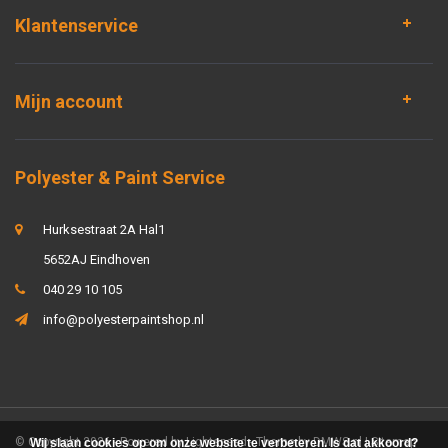
Klantenservice
Mijn account
Polyester & Paint Service
Hurksestraat 2A Hal1
5652AJ Eindhoven
040 29 10 105
info@polyesterpaintshop.nl
© Copyright 2026 - Powered by
Lightspeed
- Theme by
DMWS.nl
|
Sitemap
Wij slaan cookies op om onze website te verbeteren. Is dat akkoord?