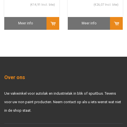
(€14,91 Incl. btw)
(€26,07 Incl. btw)
Meer info
Meer info
Over ons
Uw vakwinkel voor autolak en industrielak in blik of spuitbus. Tevens
voor uw non paint producten. Neem contact op als u iets wenst wat niet
in de shop staat.