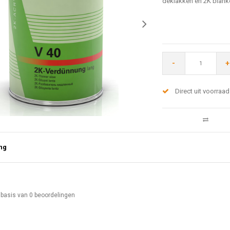
deklakken en 2K blanke 
-
+
Direct uit voorraad
ng
 basis van
0
beoordelingen