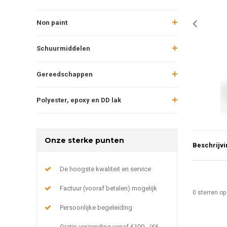
Non paint
Schuurmiddelen
Gereedschappen
Polyester, epoxy en DD lak
Onze sterke punten
Beschrijvi
De hoogste kwaliteit en service
Factuur (vooraf betalen) mogelijk
0
sterren op
Persoonlijke begeleiding
Gratis verzending vanaf €100,- (€6,-