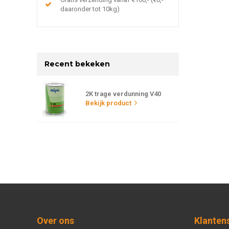
daaronder tot 10kg)
Recent bekeken
2K trage verdunning V40
Bekijk product
Over ons
Klanten