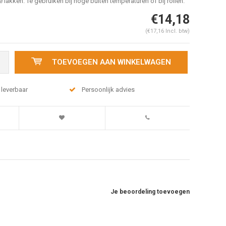
lakken. Te gebruiken bij hoge buiten temperaturen of bij rollen.
€14,18
(€17,16 Incl. btw)
TOEVOEGEN AAN WINKELWAGEN
 leverbaar
Persoonlijk advies
Je beoordeling toevoegen