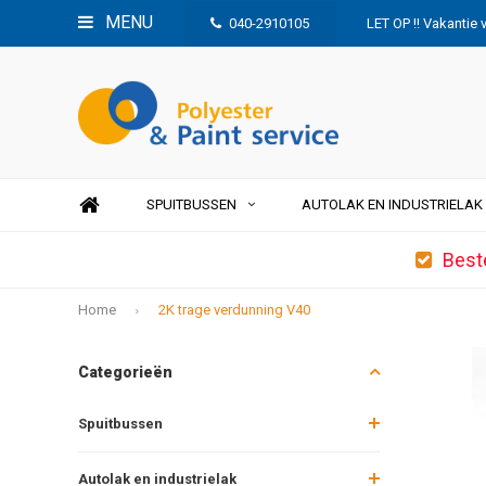
MENU
040-2910105
LET OP !! Vakantie 
SPUITBUSSEN
AUTOLAK EN INDUSTRIELAK
Best
Home
2K trage verdunning V40
Categorieën
Spuitbussen
Autolak en industrielak