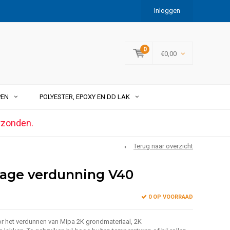
Inloggen
0
€0,00
PEN
POLYESTER, EPOXY EN DD LAK
rzonden.
Terug naar overzicht
rage verdunning V40
0 OP VOORRAAD
r het verdunnen van Mipa 2K grondmateriaal, 2K