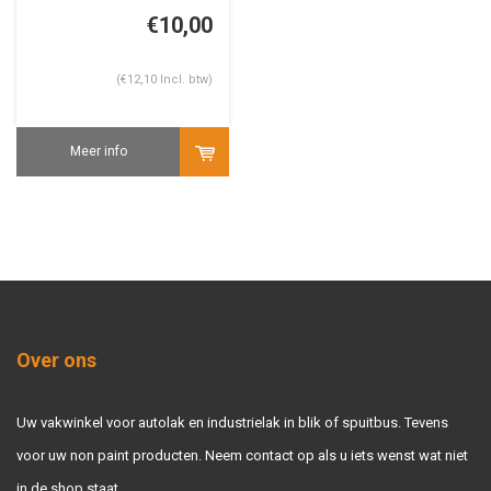
€10,00
(€12,10 Incl. btw)
Meer info
Over ons
Uw vakwinkel voor autolak en industrielak in blik of spuitbus. Tevens
voor uw non paint producten. Neem contact op als u iets wenst wat niet
in de shop staat.