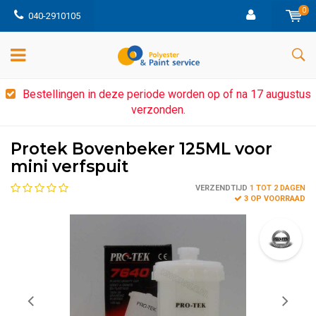
0
040-2910105
Bestellingen in deze periode worden op of na 17 augustus
verzonden.
Protek Bovenbeker 125ML voor
mini verfspuit
VERZENDTIJD
1 TOT 2 DAGEN
3 OP VOORRAAD