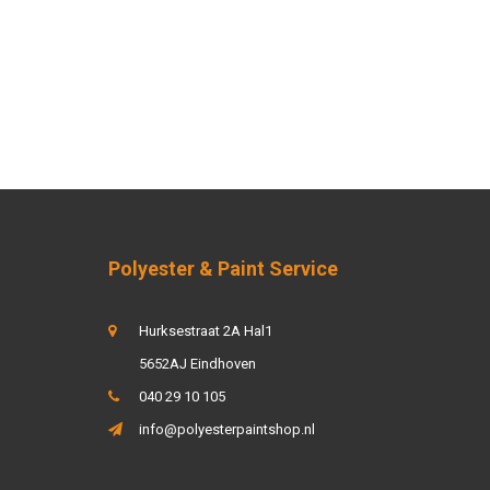
Polyester & Paint Service
Hurksestraat 2A Hal1
5652AJ Eindhoven
040 29 10 105
info@polyesterpaintshop.nl