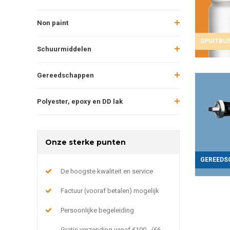
Non paint
SPUITBU
Schuurmiddelen
Gereedschappen
Polyester, epoxy en DD lak
Onze sterke punten
GEREEDS
De hoogste kwaliteit en service
Factuur (vooraf betalen) mogelijk
Persoonlijke begeleiding
Gratis verzending vanaf €100,- (€6,-