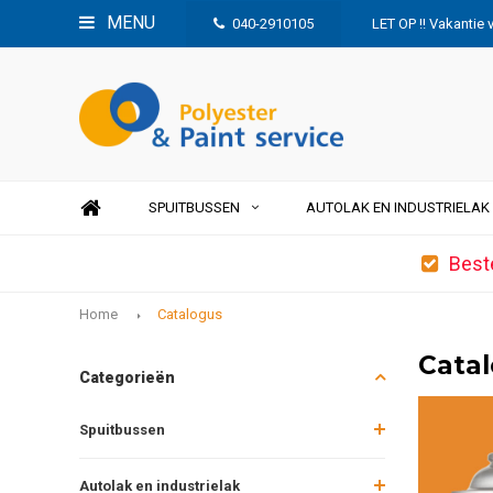
MENU
040-2910105
LET OP !! Vakantie 
SPUITBUSSEN
AUTOLAK EN INDUSTRIELAK
Best
Home
Catalogus
Cata
Categorieën
Spuitbussen
Autolak en industrielak