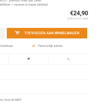
“MULTI” plamuur maar dan zwart
sklikken -> openen in nieuw tabblad.
€24,90
(€30,13 Incl. btw)
TOEVOEGEN AAN WINKELWAGEN
 leverbaar
Persoonlijk advies
ium, hout en MDF