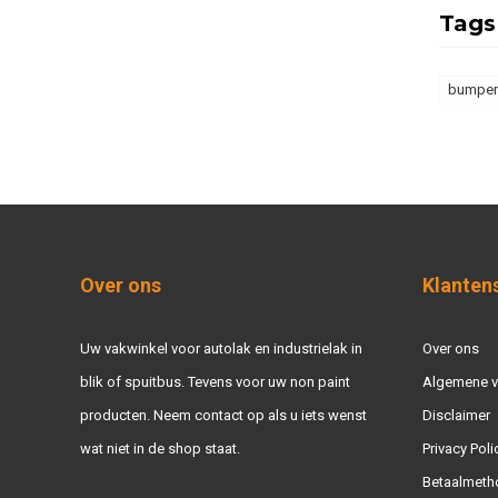
Tags
bumper
Over ons
Klanten
Uw vakwinkel voor autolak en industrielak in
Over ons
blik of spuitbus. Tevens voor uw non paint
Algemene 
producten. Neem contact op als u iets wenst
Disclaimer
wat niet in de shop staat.
Privacy Poli
Betaalmeth