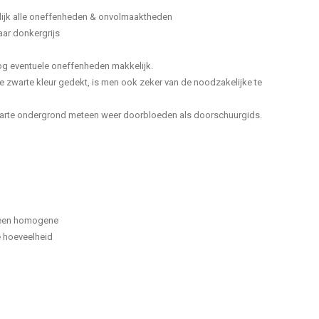
elijk alle oneffenheden & onvolmaaktheden
aar donkergrijs
 nog eventuele oneffenheden makkelijk.
e zwarte kleur gedekt, is men ook zeker van de noodzakelijke te
zwarte ondergrond meteen weer doorbloeden als doorschuurgids.
t een homogene
e hoeveelheid