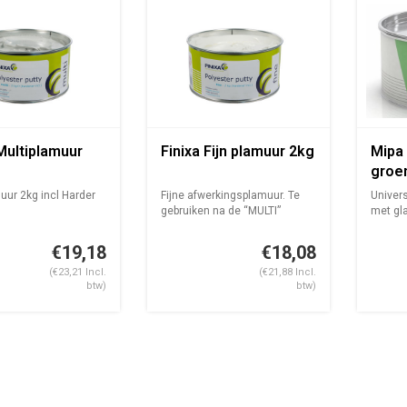
Multiplamuur
Finixa Fijn plamuur 2kg
Mipa
groe
uur 2kg incl Harder
Fijne afwerkingsplamuur. Te
Univers
gebruiken na de “MULTI”
met gl
plam...
opperv..
€19,18
€18,08
(€23,21 Incl.
(€21,88 Incl.
btw)
btw)