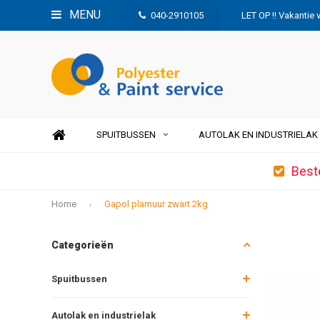
MENU
040-2910105
LET OP !! Vakantie 
SPUITBUSSEN
AUTOLAK EN INDUSTRIELAK
Best
Home
Gapol plamuur zwart 2kg
Categorieën
Spuitbussen
Autolak en industrielak