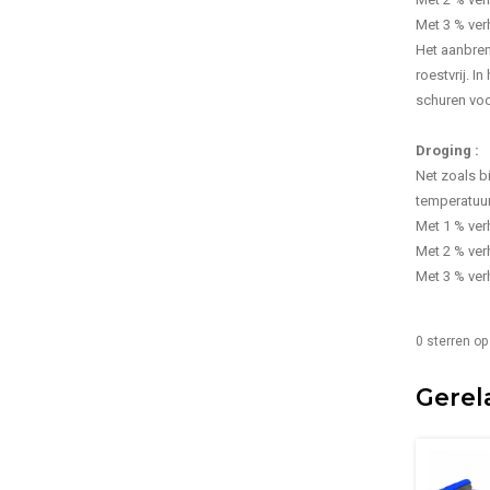
Met 3 % verh
Het aanbren
roestvrij. 
schuren voo
Droging :
Net zoals b
temperatuur
Met 1 % verh
Met 2 % verh
Met 3 % verh
0
sterren op
Gerel