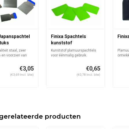
 Japanspachtel
Finixa Spachtels
Finix
tuks
kunststof
iteit staal, zeer
Kunststof plamuurspachtels
Plamuur
 en voorzien van
voor éénmalig gebruik.
ontwikk
Prijs p...
aanbre
€3,05
€0,65
(€3,69 Incl. btw)
(€0,78 Incl. btw)
gerelateerde producten