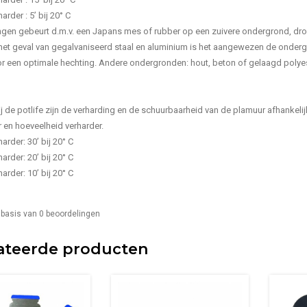
arder : 5’ bij 20° C
gen gebeurt d.m.v. een Japans mes of rubber op een zuivere ondergrond, dr
In het geval van gegalvaniseerd staal en aluminium is het aangewezen de onderg
r een optimale hechting. Andere ondergronden: hout, beton of gelaagd polyes
ij de potlife zijn de verharding en de schuurbaarheid van de plamuur afhankelij
 en hoeveelheid verharder.
arder: 30’ bij 20° C
arder: 20’ bij 20° C
arder: 10’ bij 20° C
 basis van
0
beoordelingen
ateerde producten