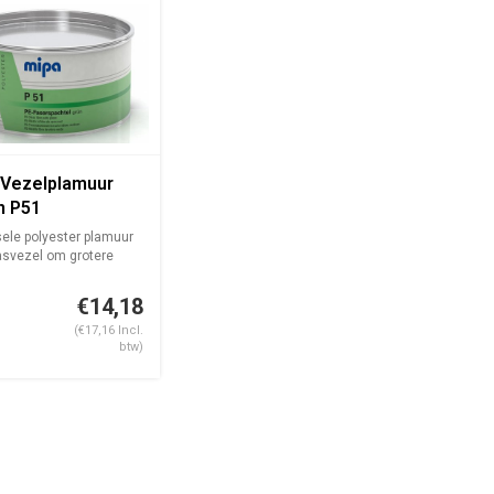
 Vezelplamuur
n P51
ele polyester plamuur
asvezel om grotere
.
€14,18
(€17,16 Incl.
btw)