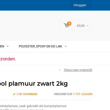
Inloggen
0
€0,00
PEN
POLYESTER, EPOXY EN DD LAK
rzonden.
Terug naar overzicht
pol plamuur zwart 2kg
1 OP VOORRAAD
VERZENDTIJD
1 TOT 2 DAGEN
yesterplamuur, vaak gebruikt als bumperplamuur