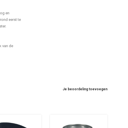
oog en
rond eerst te
ter.
k van de
Je beoordeling toevoegen