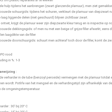
ect om plastic reparaties af te werken
ele hulp tijdens het aanbrengen (zwart glanzende plamuur); men ziet gemakk
bouwde schuurgids: tijdens het schuren, verkleurt de plamuur van diepzwart n
 laag liggende delen (niet geschuurd) blijven zichtbaar zwart.
 ontvet, krijgt de plamuur weer zijn diepzwarte kleur terug en is inspectie op
bouwde dekkingsgids: of men nu met een beige of grijze filler afwerkt, eens d
en laagdikte van de filler
bouwde doorschuurgids: schuurt men achteraf toch door de filler, komt de 
 BPO rood
ing in %: 1-3
nwijzing :
de verharder in de tube (benzoyl peroxide) vermengen met de plamuur totda
en wordt. Potlife van het mengsel en de verhardingstijd zijn afhankelijk van d
n de omgevingstemperatuur.
arder : 30’ bij 20° C
arder : 15’ bij 20° C