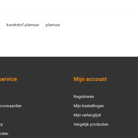
kunststof plamuur
plamuur
service
Mijn account
Registreren
voorwaarden
Mijn bestellingen
Mijn verlanglijst
cy
Vergelijk producten
oden