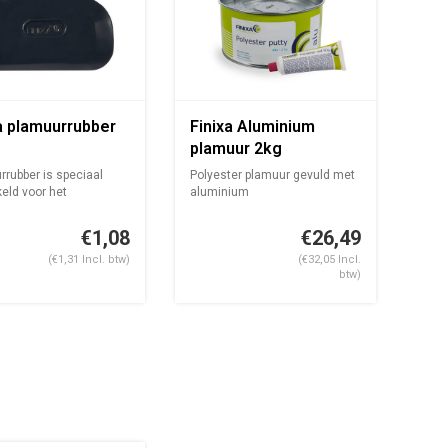
a plamuurrubber
Finixa Aluminium
plamuur 2kg
rubber is speciaal
Polyester plamuur gevuld met
eld voor het
aluminium
ngen van...
2KG verpakking met t...
€1,08
€26,49
(€1,31 Incl. btw)
(€32,05 Incl.
btw)