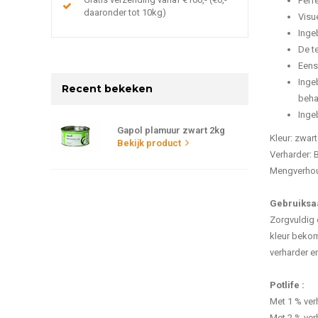
​Perf
daaronder tot 10kg)
Visu
Inge
De te
Eens
Inge
Recent bekeken
behal
Inge
Gapol plamuur zwart 2kg
Kleur: zwart
Bekijk product
​Verharder:
Mengverhoud
Gebruiksaa
Zorgvuldig 
kleur bekom
verharder e
Potlife :
Met 1 % verh
Met 2 % verh