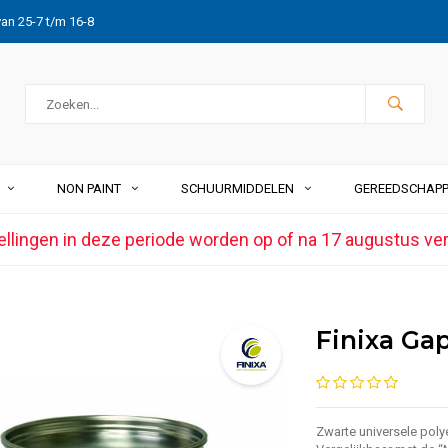
van 25-7 t/m 16-8
NON PAINT
SCHUURMIDDELEN
GEREEDSCHAP
ellingen in deze periode worden op of na 17 augustus ve
Finixa Ga
Zwarte universele pol