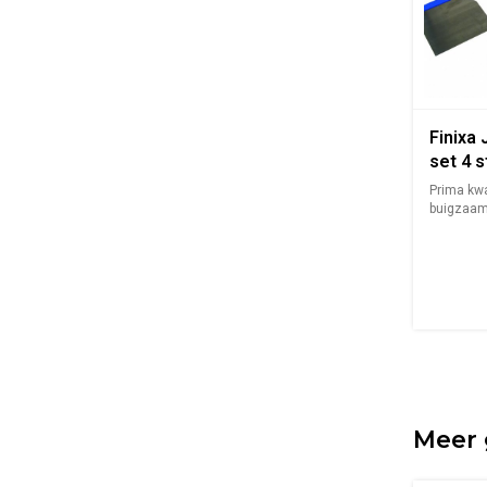
Finixa
set 4 s
Prima kwal
buigzaam
verstev...
Meer 