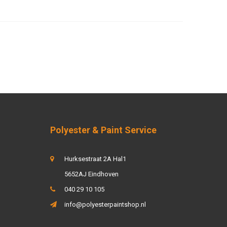
Polyester & Paint Service
Hurksestraat 2A Hal1
5652AJ Eindhoven
040 29 10 105
info@polyesterpaintshop.nl