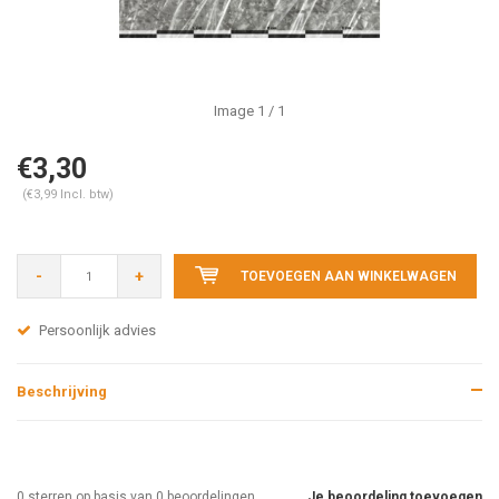
Image
1
/ 1
€3,30
(€3,99 Incl. btw)
-
+
TOEVOEGEN AAN WINKELWAGEN
Persoonlijk advies
Beschrijving
0
sterren op basis van
0
beoordelingen
Je beoordeling toevoegen