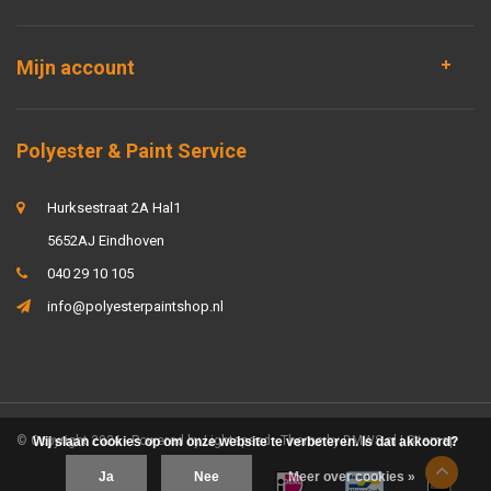
Mijn account
Polyester & Paint Service
Hurksestraat 2A Hal1
5652AJ Eindhoven
040 29 10 105
info@polyesterpaintshop.nl
© Copyright 2026 - Powered by
Lightspeed
- Theme by
DMWS.nl
|
Sitemap
Wij slaan cookies op om onze website te verbeteren. Is dat akkoord?
Ja
Nee
Meer over cookies »