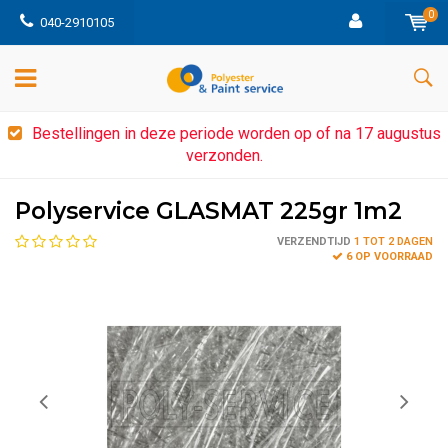
0
040-2910105
Bestellingen in deze periode worden op of na 17 augustus
verzonden.
Polyservice GLASMAT 225gr 1m2
VERZENDTIJD
1 TOT 2 DAGEN
6 OP VOORRAAD