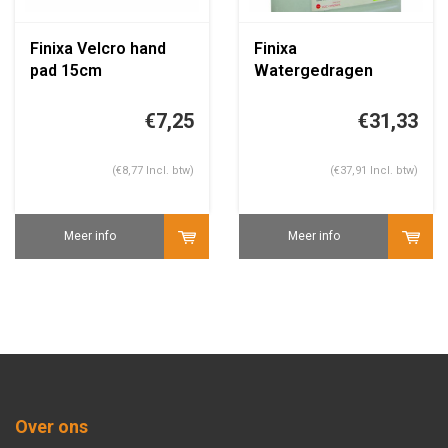
Finixa Velcro hand
Finixa
pad 15cm
Watergedragen
ontvetter 5ltr
€7,25
€31,33
(€8,77 Incl. btw)
(€37,91 Incl. btw)
Meer info
Meer info
Over ons