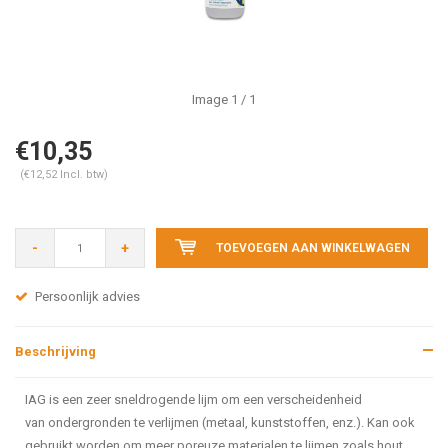
Image
1
/ 1
€10,35
(€12,52 Incl. btw)
-
+
TOEVOEGEN AAN WINKELWAGEN
Persoonlijk advies
Beschrijving
IAG is een zeer sneldrogende lijm om een verscheidenheid
van ondergronden te verlijmen (metaal, kunststoffen, enz.). Kan ook
gebruikt worden om meer poreuze materialen te lijmen zoals hout,