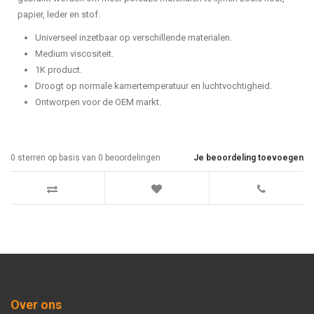
papier, leder en stof.
Universeel inzetbaar op verschillende materialen.
Medium viscositeit.
1K product.
Droogt op normale kamertemperatuur en luchtvochtigheid.
Ontworpen voor de OEM markt.
0
sterren op basis van
0
beoordelingen
Je beoordeling toevoegen
Over ons