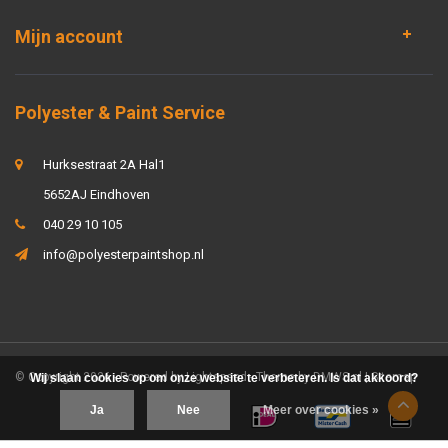
Mijn account
Polyester & Paint Service
Hurksestraat 2A Hal1
5652AJ Eindhoven
040 29 10 105
info@polyesterpaintshop.nl
© Copyright 2026 - Powered by
Lightspeed
- Theme by
DMWS.nl
|
Sitemap
Wij slaan cookies op om onze website te verbeteren. Is dat akkoord?
Ja
Nee
Meer over cookies »