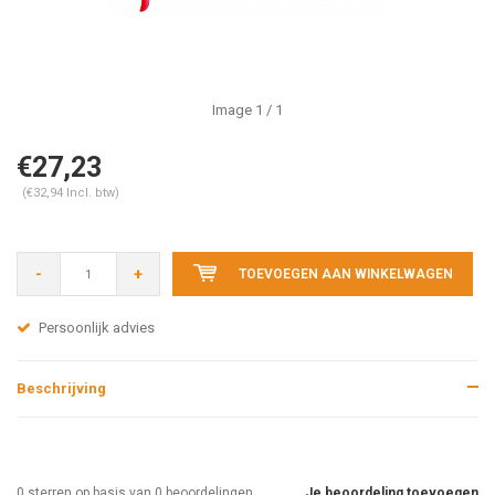
Image
1
/ 1
€27,23
(€32,94 Incl. btw)
-
+
TOEVOEGEN AAN WINKELWAGEN
Persoonlijk advies
Beschrijving
0
sterren op basis van
0
beoordelingen
Je beoordeling toevoegen