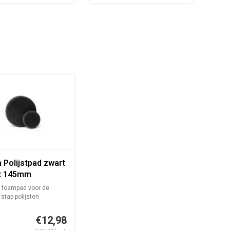
a Polijstpad zwart
t 145mm
 foampad voor de
 stap polijsten
€12,98