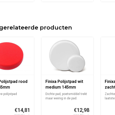
gerelateerde producten
Polijstpad rood
Finixa Polijstpad wit
Finix
145mm
medium 145mm
zach
e polijstpad
Dichte pad, poetsmiddel trekt
Zachte
maar weinig in de pad.
laatste
€14,81
€12,98