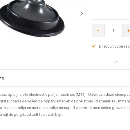
-
+
Direct uit voorraad
ng
past op bijna alle electrische polijstmachines (M14) . Uniek aan deze steunpad is
jststeunpads de volledige oppervlakte van de polijstpad (diameter 145 mm) m
oek gaan polijsten met deze polijststeunpad waardoor men indien gewenst tijde
rwijl de polijstpad zelf toch vlak blijft.