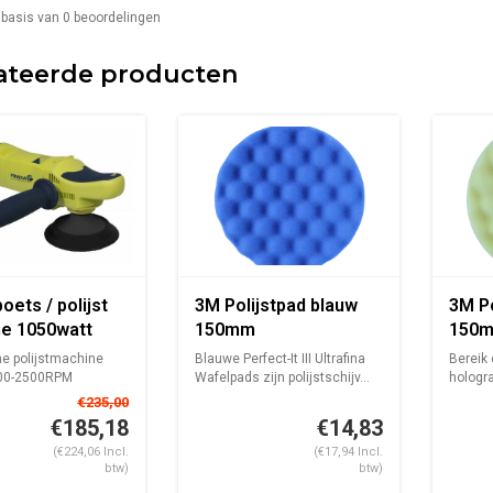
 basis van
0
beoordelingen
ateerde producten
poets / polijst
3M Polijstpad blauw
3M Po
e 1050watt
150mm
150
nd
he polijstmachine
Blauwe Perfect-It III Ultrafina
Bereik
00-2500RPM
Wafelpads zijn polijstschijv...
holog
Een uit
€235,00
€185,18
€14,83
(€224,06 Incl.
(€17,94 Incl.
btw)
btw)