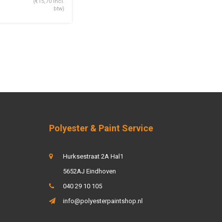
(€15,70 Incl.
btw)
Polyester & Paint Service
Hurksestraat 2A Hal1
5652AJ Eindhoven
040 29 10 105
info@polyesterpaintshop.nl