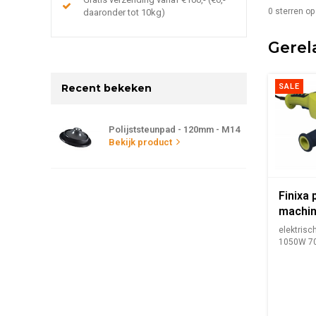
0
sterren op
daaronder tot 10kg)
Gerel
Recent bekeken
SALE
Polijststeunpad - 120mm - M14
Bekijk product
Finixa 
machin
rotere
elektrisc
1050W 7