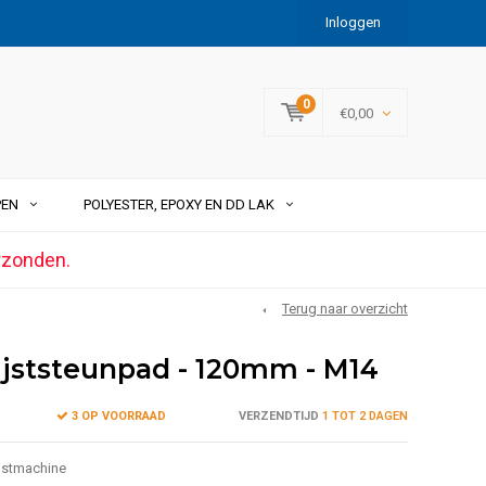
Inloggen
0
€0,00
PEN
POLYESTER, EPOXY EN DD LAK
rzonden.
Terug naar overzicht
lijststeunpad - 120mm - M14
3 OP VOORRAAD
VERZENDTIJD
1 TOT 2 DAGEN
jstmachine