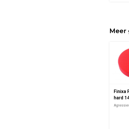
Meer 
Finixa 
hard 
Agressiev