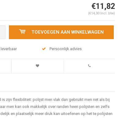
€11,82
(€14,30 Incl. btw)
TOEVOEGEN AAN WINKELWAGEN
 leverbaar
Persoonlijk advies
 zijn flexibiliteit: polijst men vlak dan gebruikt men net als bij
aar men kan ook makkelijk over randen heen polijsten en zelfs
lijk en plaatselijk meer druk kan uitoefenen op het te polijsten