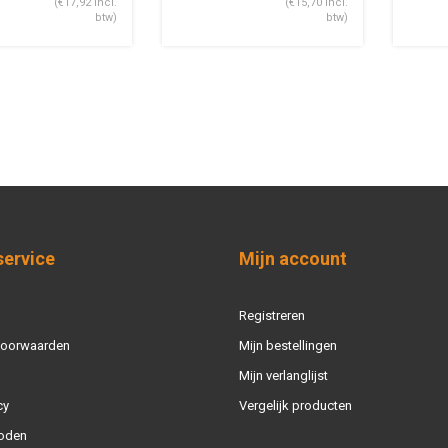
(€17,92 Incl.
(€15,70 Incl.
btw)
btw)
service
Mijn account
Registreren
voorwaarden
Mijn bestellingen
Mijn verlanglijst
cy
Vergelijk producten
oden