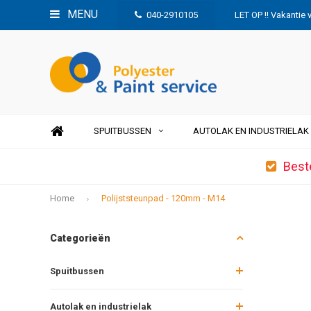
MENU
040-2910105
LET OP !! Vakantie 
SPUITBUSSEN
AUTOLAK EN INDUSTRIELAK
Best
Home
Polijststeunpad - 120mm - M14
Categorieën
Spuitbussen
Autolak en industrielak