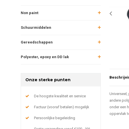
Non paint
Schuurmiddelen
Gereedschappen
Polyester, epoxy en DD lak
Beschrijvi
Onze sterke punten
Universeel, 
De hoogste kwaliteit en service
andere poli
Factuur (vooraf betalen) mogelijk
onder een h
oppervlak te
Persoonlijke begeleiding
Gratis verzending vanaf €100,- (€6,-