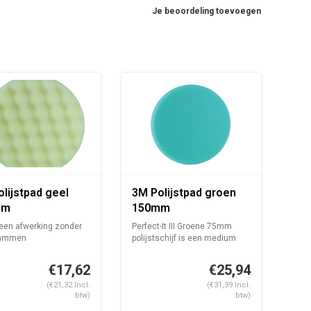
Je beoordeling toevoegen
lijstpad geel
3M Polijstpad groen
mm
150mm
 een afwerking zonder
Perfect-It III Groene 75mm
rammen
polijstschijf is een medium
stekende pri...
harde...
€17,62
€25,94
(€21,32 Incl.
(€31,39 Incl.
btw)
btw)