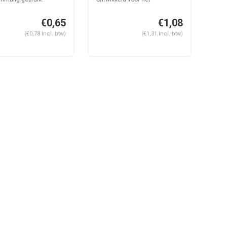
.
aanbrengen van...
€0,65
€1,08
(€0,78 Incl. btw)
(€1,31 Incl. btw)