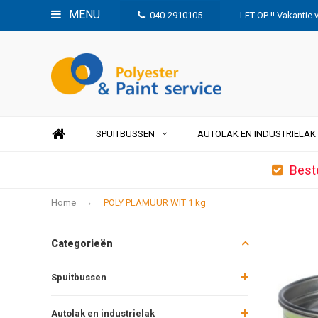
MENU
040-2910105
LET OP !! Vakantie 
SPUITBUSSEN
AUTOLAK EN INDUSTRIELAK
Best
Home
POLY PLAMUUR WIT 1 kg
Categorieën
Spuitbussen
Autolak en industrielak