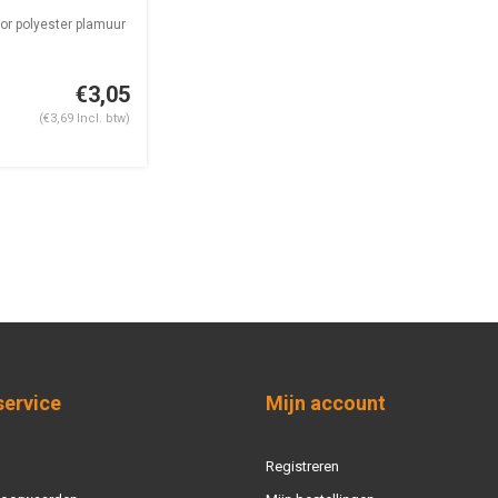
or polyester plamuur
€3,05
(€3,69 Incl. btw)
service
Mijn account
Registreren