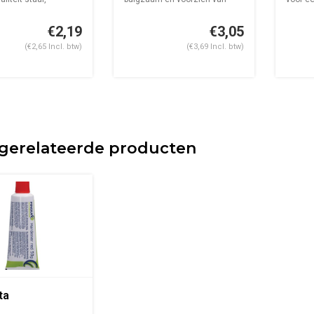
..
verstev...
Prijs p..
€2,19
€3,05
(€2,65 Incl. btw)
(€3,69 Incl. btw)
gerelateerde producten
ta