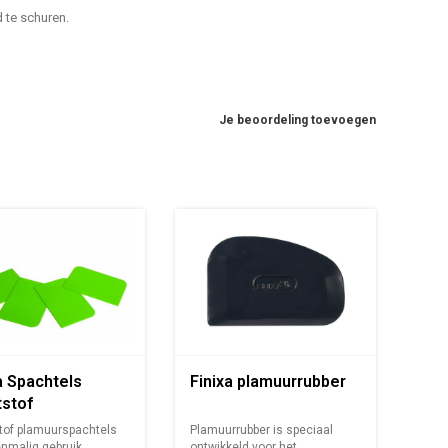
 te schuren.
Je beoordeling toevoegen
a Spachtels
Finixa plamuurrubber
tstof
tof plamuurspachtels
Plamuurrubber is speciaal
nmalig gebruik.
ontwikkeld voor het