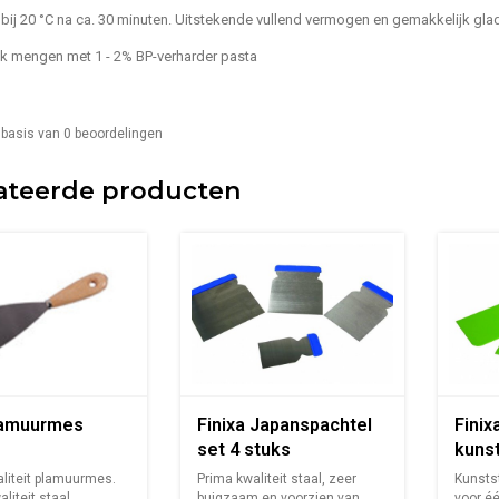
bij 20 °C na ca. 30 minuten. Uitstekende vullend vermogen en gemakkelijk glad
k mengen met 1 - 2% BP-verharder pasta
 basis van
0
beoordelingen
ateerde producten
lamuurmes
Finixa Japanspachtel
Finix
set 4 stuks
kuns
liteit plamuurmes.
Prima kwaliteit staal, zeer
Kunsts
liteit staal,
buigzaam en voorzien van
voor éé