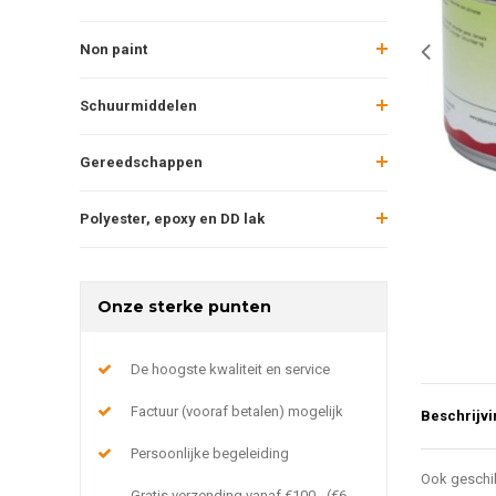
Non paint
Schuurmiddelen
Gereedschappen
Polyester, epoxy en DD lak
Onze sterke punten
De hoogste kwaliteit en service
Factuur (vooraf betalen) mogelijk
Beschrijvi
Persoonlijke begeleiding
Ook geschik
Gratis verzending vanaf €100,- (€6,-