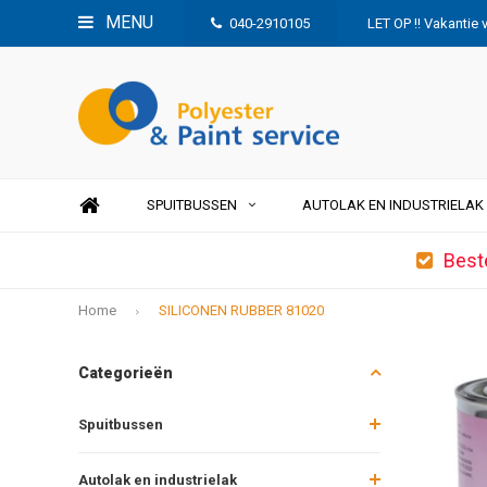
MENU
040-2910105
LET OP !! Vakantie 
SPUITBUSSEN
AUTOLAK EN INDUSTRIELAK
Best
Home
SILICONEN RUBBER 81020
Categorieën
Spuitbussen
Autolak en industrielak