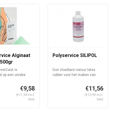
rvice Alginaat
Polyservice SILIPOL
 500gr
verCast is
Dun vloeibare natuur latex
d op een unieke
rubber voor het maken van
e van h...
naadloz...
€9,58
€11,56
(€11,59 Incl.
(€13,99 Incl.
btw)
btw)