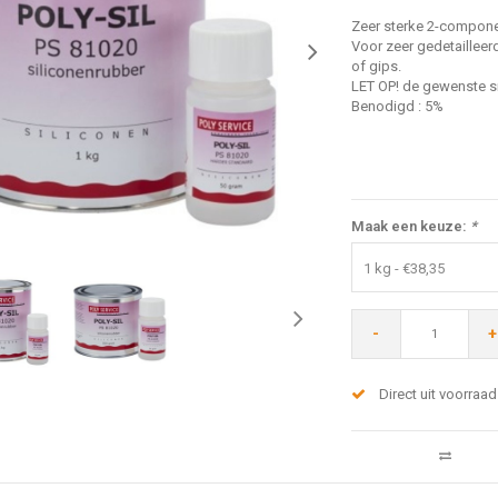
Zeer sterke 2-compone
Voor zeer gedetailleer
of gips.
LET OP! de gewenste sn
Benodigd : 5%
Maak een keuze:
*
1 kg - €38,35
-
+
Direct uit voorraad