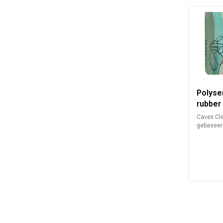
Polyse
rubber
Cavex Cle
gebaseer
combinati