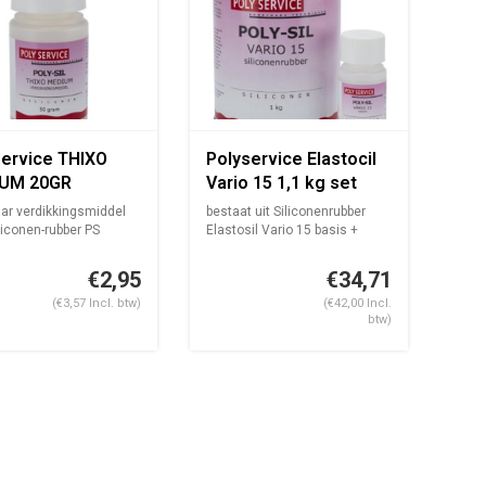
service THIXO
Polyservice Elastocil
UM 20GR
Vario 15 1,1 kg set
aar verdikkingsmiddel
bestaat uit Siliconenrubber
liconen-rubber PS
Elastosil Vario 15 basis +
..
harde...
€2,95
€34,71
(€3,57 Incl. btw)
(€42,00 Incl.
btw)