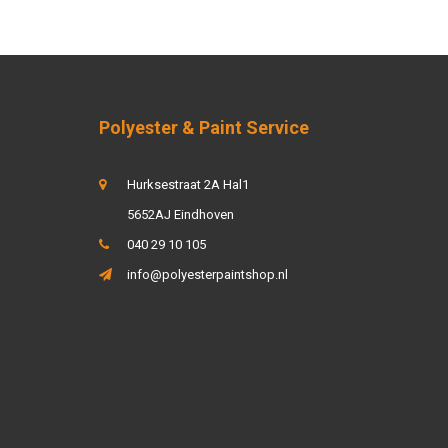
Polyester & Paint Service
Hurksestraat 2A Hal1
5652AJ Eindhoven
040 29 10 105
info@polyesterpaintshop.nl