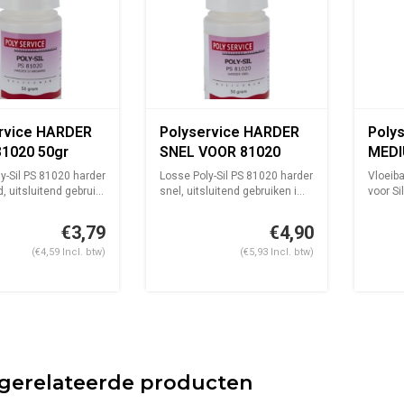
rvice HARDER
Polyservice HARDER
Poly
1020 50gr
SNEL VOOR 81020
MEDI
50gr
y-Sil PS 81020 harder
Losse Poly-Sil PS 81020 harder
Vloeib
 uitsluitend gebrui...
snel, uitsluitend gebruiken i...
voor Si
81020, .
€3,79
€4,90
(€4,59 Incl. btw)
(€5,93 Incl. btw)
gerelateerde producten