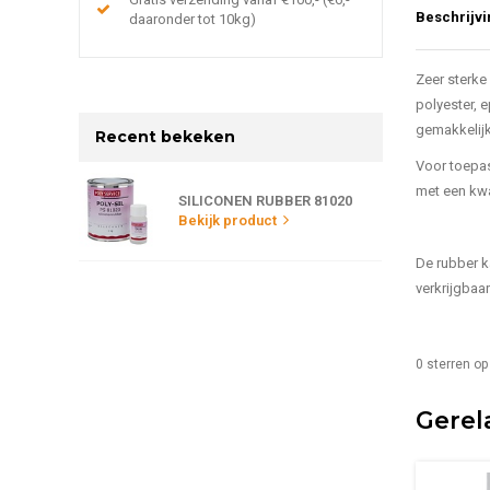
Beschrijvi
daaronder tot 10kg)
Zeer sterke
polyester, 
gemakkelijk
Recent bekeken
Voor toepas
met een kwa
SILICONEN RUBBER 81020
Bekijk product
De rubber k
verkrijgbaa
0
sterren op
Gerel