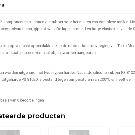
ng
 2-componenten siliconen gietrubber voor het maken van complexe mallen. Hi
epoxy, polyurethaan, gips of was. De lage hardheid en hoge elasticiteit van de
.
sing op verticale oppervlakken kan de rubber door toevoeging van Thixo Med
st of spatel op een verticaal object worden aangebracht.
an worden uitgehard met twee typen harder. Naast de siliconenrubber PS 8102
r. Uitgeharde PS 81020 is bestand tegen temperaturen van 200ºC en heeft een 
 basis van
0
beoordelingen
ateerde producten