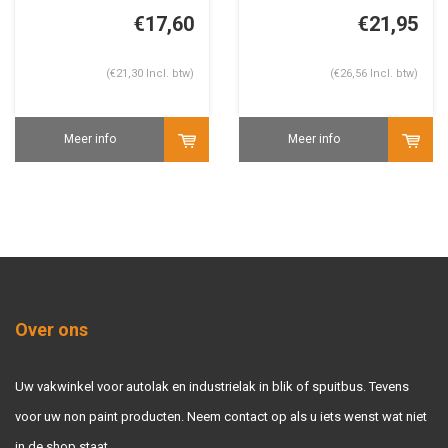
€17,60
€21,95
(€21,30 Incl. btw)
(€26,56 Incl. btw)
Meer info
Meer info
Over ons
Uw vakwinkel voor autolak en industrielak in blik of spuitbus. Tevens
voor uw non paint producten. Neem contact op als u iets wenst wat niet
in de shop staat.