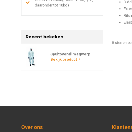
3-de
daaronder tot 10kg)
Exte
Rits
Elast
Recent bekeken
0
sterren op
Spuitoverall wegwerp
Bekijk product
Over ons
Klanten