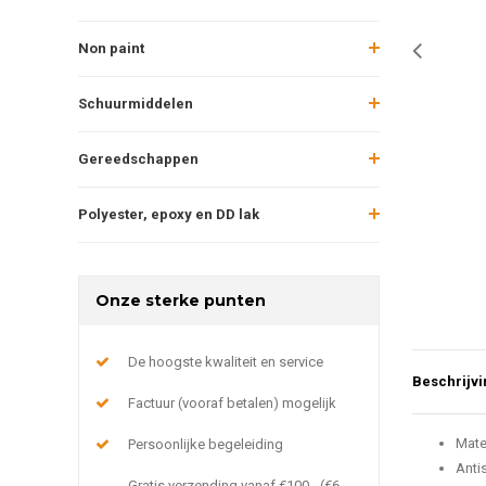
Non paint
Schuurmiddelen
Gereedschappen
Polyester, epoxy en DD lak
Onze sterke punten
De hoogste kwaliteit en service
Beschrijvi
Factuur (vooraf betalen) mogelijk
Mate
Persoonlijke begeleiding
Anti
Gratis verzending vanaf €100,- (€6,-