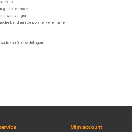
lige kap
rn gestikte naden
 met windvanger
ische band aan de pols, enkel en taille
 basis van
0
beoordelingen
service
Mijn account