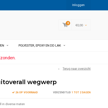
Inloggen
0
€0,00
PEN
POLYESTER, EPOXY EN DD LAK
rzonden.
Terug naar overzicht
uitoverall wegwerp
26 OP VOORRAAD
VERZENDTIJD
1 TOT 2 DAGEN
l in diverse maten