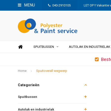
MENU
040-2910105
LET OP !! Vakantie 
SPUITBUSSEN
AUTOLAK EN INDUSTRIELAK
Best
Home
Spuitoverall wegwerp
Categorieën
Spuitbussen
Autolak en industrielak