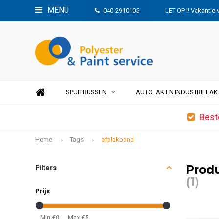
MENU
040-2910105
LET OP !! Vakantie 
SPUITBUSSEN
AUTOLAK EN INDUSTRIELAK
Best
Home
Tags
afplakband
Prod
Filters
(1)
Prijs
Min
€0
Max
€5