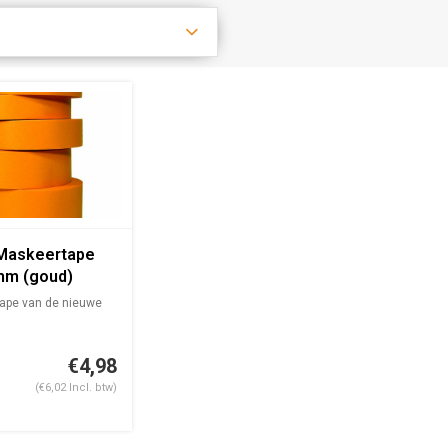
 Maskeertape
mm (goud)
ape van de nieuwe
ken in combina...
€4,98
(€6,02 Incl. btw)