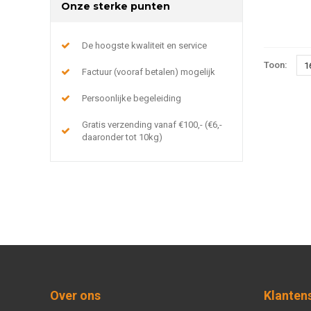
Onze sterke punten
De hoogste kwaliteit en service
Toon:
1
Factuur (vooraf betalen) mogelijk
Persoonlijke begeleiding
Gratis verzending vanaf €100,- (€6,-
daaronder tot 10kg)
Over ons
Klanten