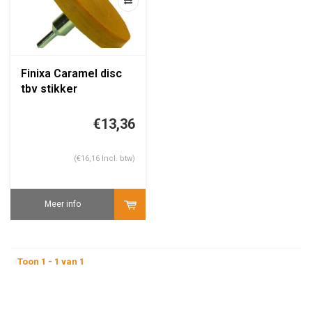
Finixa Caramel disc
tbv stikker
verwijderen +
adapter
€13,36
(€16,16 Incl. btw)
Meer info
Toon 1 - 1 van 1