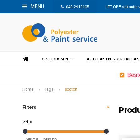
MENU
040-2910105
LET OP !! Vakantie 
SPUITBUSSEN
AUTOLAK EN INDUSTRIELAK
Best
Home
Tags
scotch
Filters
Prod
Prijs
Min
€0
Max
€5