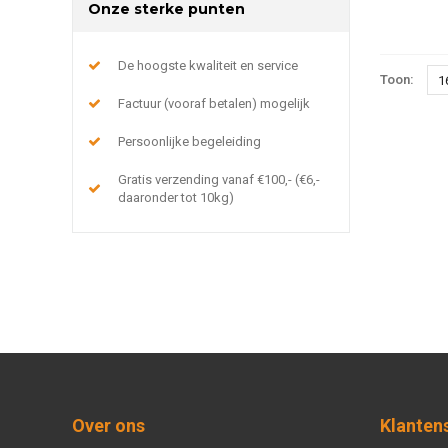
Onze sterke punten
De hoogste kwaliteit en service
Toon:
1
Factuur (vooraf betalen) mogelijk
Persoonlijke begeleiding
Gratis verzending vanaf €100,- (€6,-
daaronder tot 10kg)
Over ons
Klanten