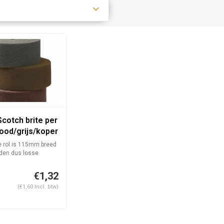
cotch brite per
ood/grijs/koper
e rol is 115mm breed
den dus losse
€1,32
(€1,60 Incl. btw)