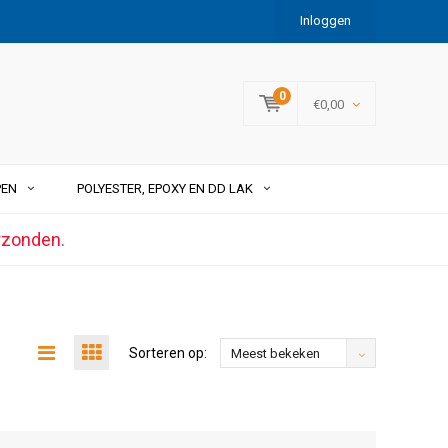
Inloggen
0
€0,00
PEN
POLYESTER, EPOXY EN DD LAK
rzonden.
Sorteren op:
Meest bekeken