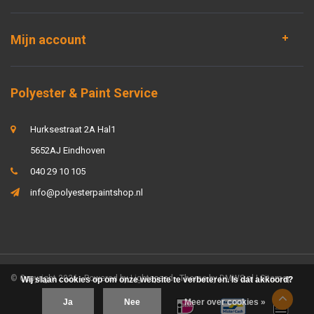
Mijn account
Polyester & Paint Service
Hurksestraat 2A Hal1
5652AJ Eindhoven
040 29 10 105
info@polyesterpaintshop.nl
© Copyright 2026 - Powered by
Lightspeed
- Theme by
DMWS.nl
|
Sitemap
Wij slaan cookies op om onze website te verbeteren. Is dat akkoord?
Ja
Nee
Meer over cookies »