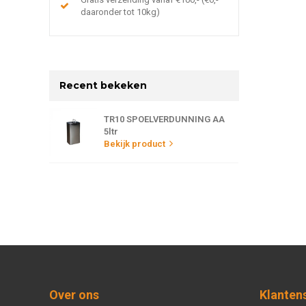
daaronder tot 10kg)
Recent bekeken
TR10 SPOELVERDUNNING AA
5ltr
Bekijk product
Over ons
Klanten