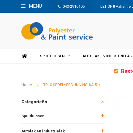
MENU
040-2910105
LET OP !! Vakantie 
SPUITBUSSEN
AUTOLAK EN INDUSTRIELAK
Best
Home
TR10 SPOELVERDUNNING AA 5ltr
Categorieën
Spuitbussen
Autolak en industrielak