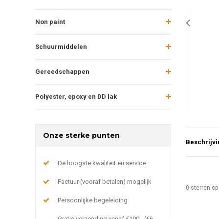
Non paint
Schuurmiddelen
Gereedschappen
Polyester, epoxy en DD lak
Onze sterke punten
Beschrijvi
De hoogste kwaliteit en service
Factuur (vooraf betalen) mogelijk
0
sterren op
Persoonlijke begeleiding
Gratis verzending vanaf €100,- (€6,-