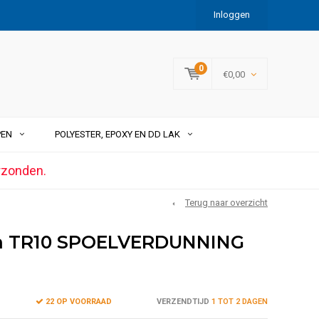
Inloggen
0
€0,00
PEN
POLYESTER, EPOXY EN DD LAK
rzonden.
Terug naar overzicht
m TR10 SPOELVERDUNNING
22 OP VOORRAAD
VERZENDTIJD
1 TOT 2 DAGEN