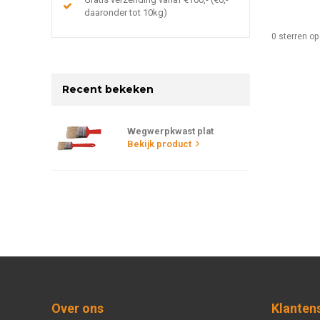
daaronder tot 10kg)
0
sterren op
Recent bekeken
Wegwerpkwast plat
Bekijk product
Over ons
Klanten