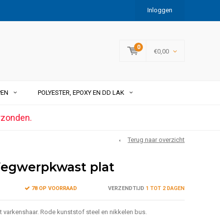
Inloggen
0
€0,00
PEN
POLYESTER, EPOXY EN DD LAK
rzonden.
Terug naar overzicht
egwerpkwast plat
78 OP VOORRAAD
VERZENDTIJD
1 TOT 2 DAGEN
varkenshaar. Rode kunststof steel en nikkelen bus.