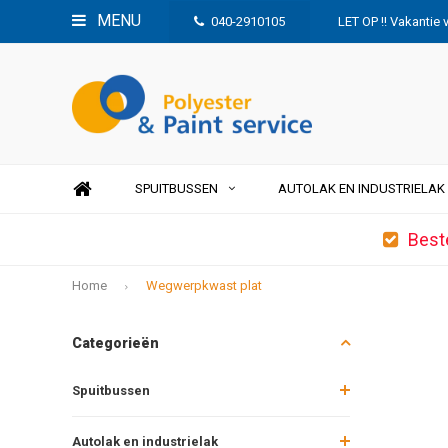
MENU
040-2910105
LET OP !! Vakantie 
SPUITBUSSEN
AUTOLAK EN INDUSTRIELAK
Best
Home
Wegwerpkwast plat
Categorieën
Spuitbussen
Autolak en industrielak