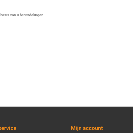
 basis van
0
beoordelingen
service
Mijn account