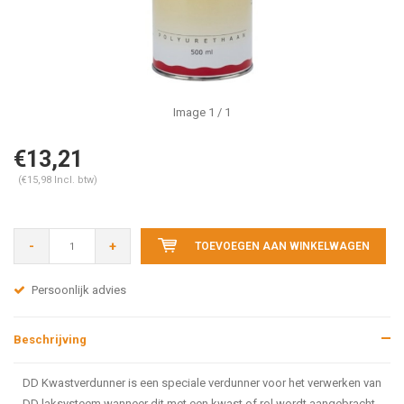
Image
1
/ 1
€13,21
(€15,98 Incl. btw)
-
+
TOEVOEGEN AAN WINKELWAGEN
Persoonlijk advies
Beschrijving
DD Kwastverdunner is een speciale verdunner voor het verwerken van
DD laksysteem wanneer dit met een kwast of rol wordt aangebracht.