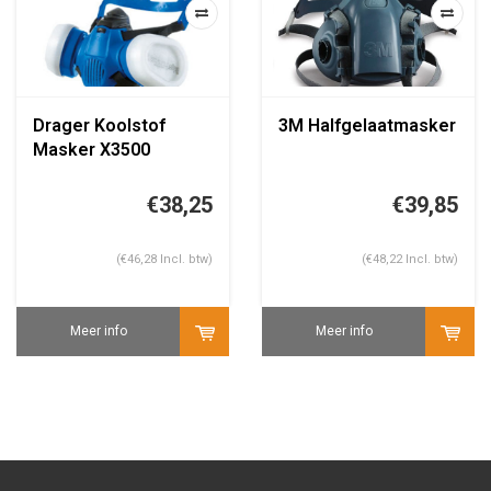
Drager Koolstof
3M Halfgelaatmasker
Masker X3500
halfgelaat zonder
filters
€38,25
€39,85
(€46,28 Incl. btw)
(€48,22 Incl. btw)
Meer info
Meer info