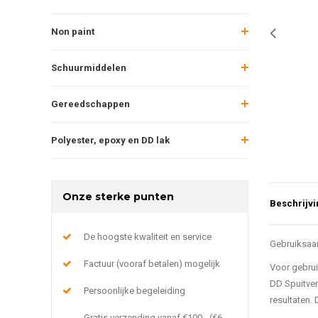
Non paint
Schuurmiddelen
Gereedschappen
Polyester, epoxy en DD lak
Onze sterke punten
Beschrijvi
De hoogste kwaliteit en service
Gebruiksaa
Factuur (vooraf betalen) mogelijk
Voor gebrui
DD Spuitver
Persoonlijke begeleiding
resultaten.
Gratis verzending vanaf €100,- (€6,-