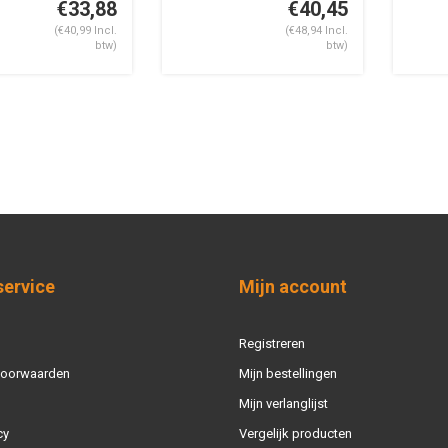
€33,88
€40,45
(€40,99 Incl.
(€48,94 Incl.
btw)
btw)
service
Mijn account
Registreren
voorwaarden
Mijn bestellingen
Mijn verlanglijst
cy
Vergelijk producten