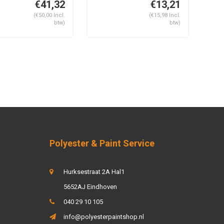
€41,32
€13,21
(€50,00 Incl.
(€15,98 Incl.
btw)
btw)
Polyester & Paint Service
Hurksestraat 2A Hal1
5652AJ Eindhoven
040 29 10 105
info@polyesterpaintshop.nl