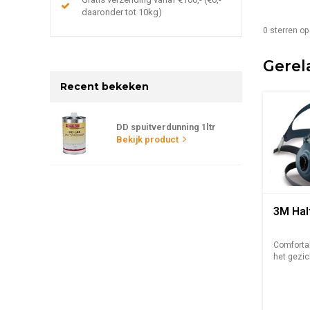
daaronder tot 10kg)
0
sterren op
Gerel
Recent bekeken
DD spuitverdunning 1ltr
Bekijk product
3M Hal
Comfortab
het gezic
Verpakking