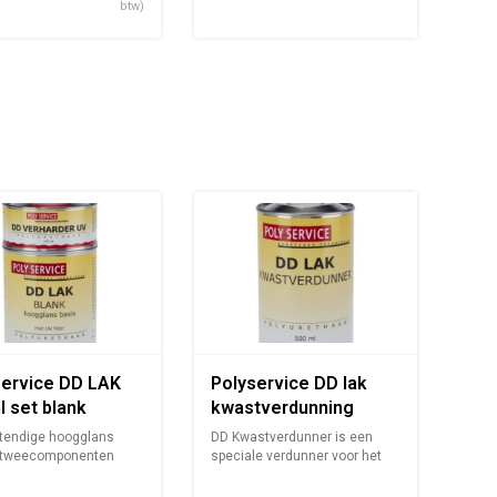
btw)
service DD LAK
Polyservice DD lak
 set blank
kwastverdunning
glans
500ML
tendige hoogglans
DD Kwastverdunner is een
 tweecomponenten
speciale verdunner voor het
thaan ...
verwerk...