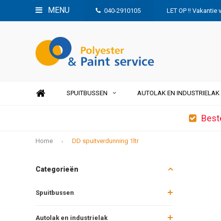
MENU
040-2910105
LET OP !! Vakantie 
SPUITBUSSEN
AUTOLAK EN INDUSTRIELAK
Best
Home
DD spuitverdunning 1ltr
Categorieën
Spuitbussen
Autolak en industrielak