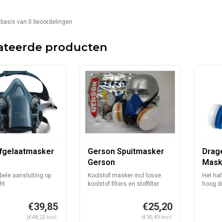
 basis van
0
beoordelingen
ateerde producten
fgelaatmasker
Gerson Spuitmasker
Drag
Gerson
Mask
halfg
ele aansluiting op
Koolstof masker incl losse
Het ha
filter
ht
koolstof filters en stoffilter
hoog d
: per stu...
K...
veeleis
€39,85
€25,20
(€48,22 Incl.
(€30,49 Incl.