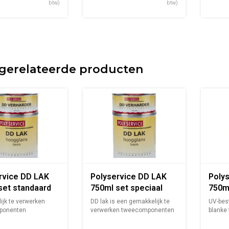
btw)
btw)
gerelateerde producten
rvice DD LAK
Polyservice DD LAK
Poly
set standaard
750ml set speciaal
750ml
kleur
hoog
jk te verwerken
DD lak is een gemakkelijk te
UV-bes
ponenten
verwerken tweecomponenten
blanke
aan lak me...
polyu...
polyure