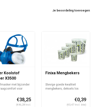
Je beoordeling toevoegen
er Koolstof
Finixa Mengbekers
er X3500
elaat zonder
lfmasker met bijzonder
Stevige goede kwaliteit
s
raagcomfort voor
mengbekers, deksels los
e...
verkrijgbaar...
€38,25
€0,39
(€46,28 Incl.
(€0,47 Incl. btw)