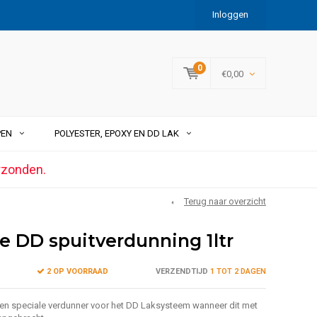
Inloggen
0
€0,00
PEN
POLYESTER, EPOXY EN DD LAK
rzonden.
Terug naar overzicht
e DD spuitverdunning 1ltr
2 OP VOORRAAD
VERZENDTIJD
1 TOT 2 DAGEN
een speciale verdunner voor het DD Laksysteem wanneer dit met