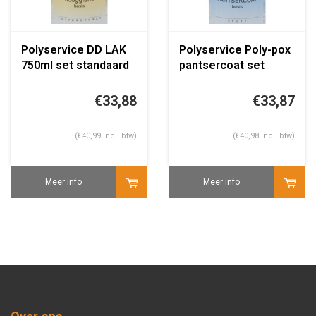
Polyservice DD LAK
Polyservice Poly-pox
750ml set standaard
pantsercoat set
kleur
€33,88
€33,87
(€40,99 Incl. btw)
(€40,98 Incl. btw)
Meer info
Meer info