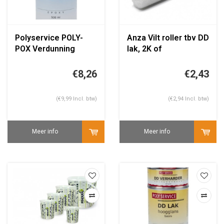
Polyservice POLY-
Anza Vilt roller tbv DD
POX Verdunning
lak, 2K of
epoxyprimer 10CM
€8,26
€2,43
(€9,99 Incl. btw)
(€2,94 Incl. btw)
Meer info
Meer info