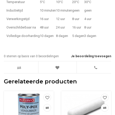
Temperatuur
5°C
10°C
20°C
30°C
Inductietijd
10 minuten
10 minuten
geen
geen
Verwerkingstijd
16 uur
12 uur
8 uur
4 uur
Overschilderbaar na
48 uur
24 uur
16 uur
8 uur
Volledige doorharding
10 dagen
8 dagen
5 dagen
3 dagen
0
sterren op basis van
0
beoordelingen
Je beoordeling toevoegen
Gerelateerde producten