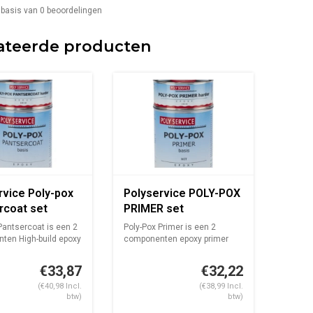
 basis van
0
beoordelingen
ateerde producten
rvice Poly-pox
Polyservice POLY-POX
rcoat set
PRIMER set
Pantsercoat is een 2
Poly-Pox Primer is een 2
ten High-build epoxy
componenten epoxy primer
voor zowel...
€33,87
€32,22
(€40,98 Incl.
(€38,99 Incl.
btw)
btw)