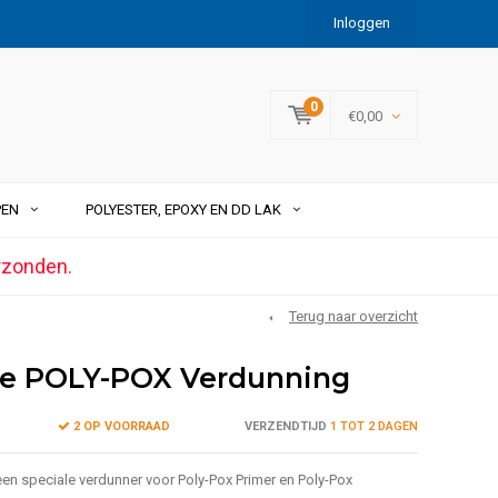
Inloggen
0
€0,00
PEN
POLYESTER, EPOXY EN DD LAK
rzonden.
Terug naar overzicht
ce POLY-POX Verdunning
2 OP VOORRAAD
VERZENDTIJD
1 TOT 2 DAGEN
een speciale verdunner voor Poly-Pox Primer en Poly-Pox