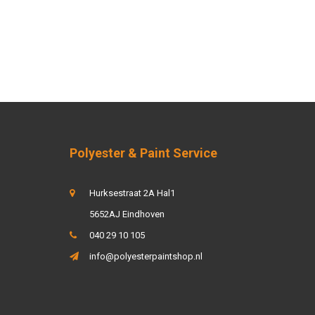
Polyester & Paint Service
Hurksestraat 2A Hal1
5652AJ Eindhoven
040 29 10 105
info@polyesterpaintshop.nl