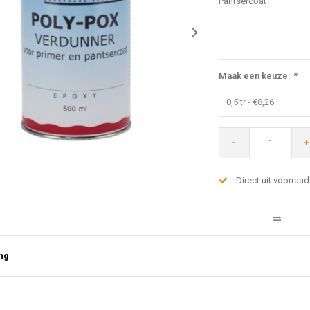
Pantsercoat
Maak een keuze:
*
0,5ltr - €8,26
-
+
Direct uit voorraad
ng