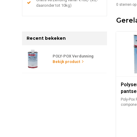
0
sterren op
daaronder tot 10kg)
Gerel
Recent bekeken
POLY-POX Verdunning
Bekijk product
Polyse
pantse
Poly-Pox 
componen
c...