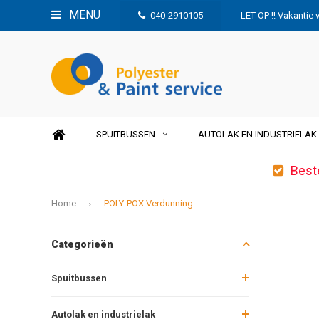
MENU
040-2910105
LET OP !! Vakantie 
SPUITBUSSEN
AUTOLAK EN INDUSTRIELAK
Best
Home
POLY-POX Verdunning
Categorieën
Spuitbussen
Autolak en industrielak